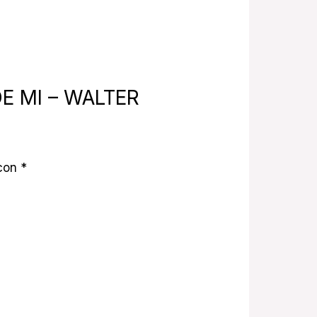
DE MI – WALTER
 con
*