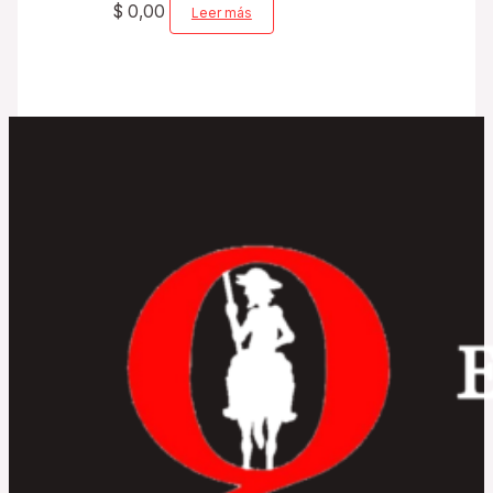
$
0,00
Leer más